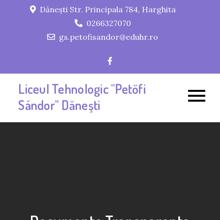
Skip
Dănești Str. Principala 784, Harghita
to
0266327070
content
gs.petofisandor@eduhr.ro
Liceul Tehnologic "Petőfi
Sándor" Dăneşti